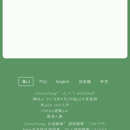
È-phoh
資源
📖
ChhoeTaigi⁺ 冊讀á
🐮
台文牛--哥
📚
台語文記憶
🏛️
白話字博物館
漢Lô
POJ
English
日本語
中文
🐶
狗公會曉學台語
ChhoeTaigi⁺ v
2.7.7.d9236a0
🎪
台文博覽會
網站ùi 2018年9月29起kā大家服務
有gōa chē人來：
🍜
Chhōe過幾pái：
台文雞絲麵
線頂人數：
ChhoeTaigi 台語辭典⁺ 語詞總數：1361791
Hâm日本時代語詞集：20。語詞總數：41564