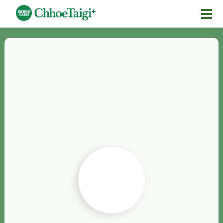
Mĕ-n
Chhōe詞
Chhōe...
Chhōe見本
Chhōe助數詞
Chhōe全文
Chhōe資料集
按怎Chhōe
紹介