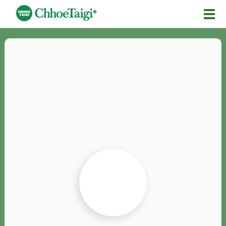
Mĕ-n
Chhōe詞
Chhōe...
Chhōe見本
Chhōe助數詞
Chhōe全文
Chhōe資料集
按怎Chhōe
紹介