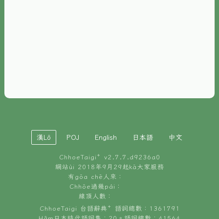
È-phoh
資源
📖
ChhoeTaigi⁺ 冊讀á
🐮
台文牛--哥
📚
台語文記憶
🏛️
白話字博物館
漢Lô
POJ
English
日本語
中文
🐶
狗公會曉學台語
ChhoeTaigi⁺ v
2.7.7.d9236a0
🎪
台文博覽會
網站ùi 2018年9月29起kā大家服務
有gōa chē人來：
🍜
Chhōe過幾pái：
台文雞絲麵
線頂人數：
ChhoeTaigi 台語辭典⁺ 語詞總數：1361791
Hâm日本時代語詞集：20。語詞總數：41564