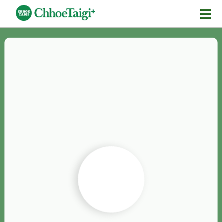
Mĕ-n
Chhōe詞
Chhōe...
Chhōe見本
Chhōe助數詞
Chhōe全文
Chhōe資料集
按怎Chhōe
紹介