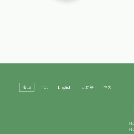
漢Lô
POJ
English
日本語
中文
H
H