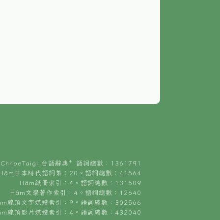
ChhoeTaigi 台語辭典⁺ 語詞總數：1361791
Hâm日本時代語詞集：20。語詞總數：41564
Hâm紙冊索引：4。語詞總數：131509
Hâm文學著作索引：4。語詞總數：12640
âm線頂文字媒體索引：9。語詞總數：302566
âm線頂影片媒體索引：4。語詞總數：432040