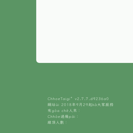
ChhoeTaigi⁺ v
2.7.7.d9236a0
網站ùi 2018年9月29起kā大家服務
有gōa chē人來：
Chhōe過幾pái：
線頂人數：