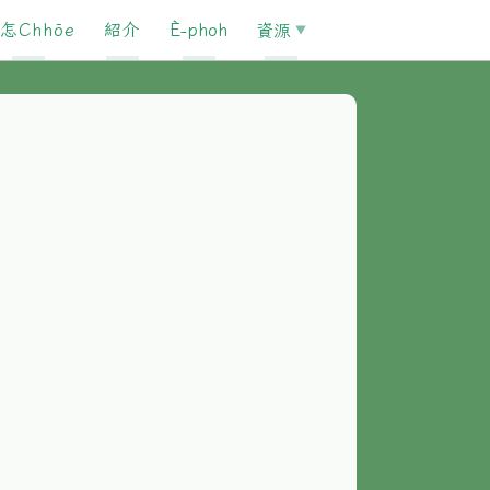
怎Chhōe
紹介
È-phoh
資源