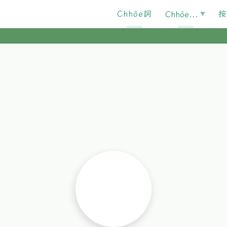
Chhōe詞
按
Chhōe...