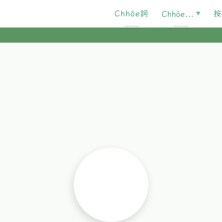
Chhōe詞
按
Chhōe...