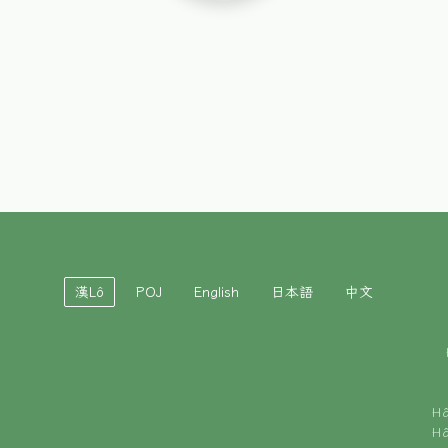
漢Lô
POJ
English
日本語
中文
H
H