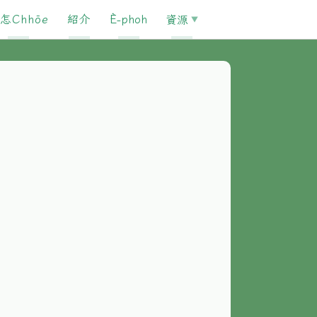
怎Chhōe
紹介
È-phoh
資源