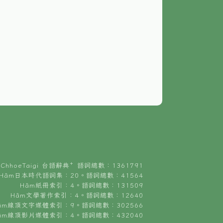
ChhoeTaigi 台語辭典⁺ 語詞總數：1361791
Hâm日本時代語詞集：20。語詞總數：41564
Hâm紙冊索引：4。語詞總數：131509
Hâm文學著作索引：4。語詞總數：12640
âm線頂文字媒體索引：9。語詞總數：302566
âm線頂影片媒體索引：4。語詞總數：432040