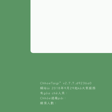
ChhoeTaigi⁺ v
2.7.7.d9236a0
網站ùi 2018年9月29起kā大家服務
有gōa chē人來：
Chhōe過幾pái：
線頂人數：