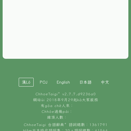
È-phoh
資源
📖
ChhoeTaigi⁺ 冊讀á
🐮
台文牛--哥
📚
台語文記憶
🏛️
白話字博物館
漢Lô
POJ
English
日本語
中文
🐶
狗公會曉學台語
ChhoeTaigi⁺ v
2.7.7.d9236a0
🎪
台文博覽會
網站ùi 2018年9月29起kā大家服務
有gōa chē人來：
🍜
Chhōe過幾pái：
台文雞絲麵
線頂人數：
ChhoeTaigi 台語辭典⁺ 語詞總數：1361791
Hâm日本時代語詞集：20。語詞總數：41564