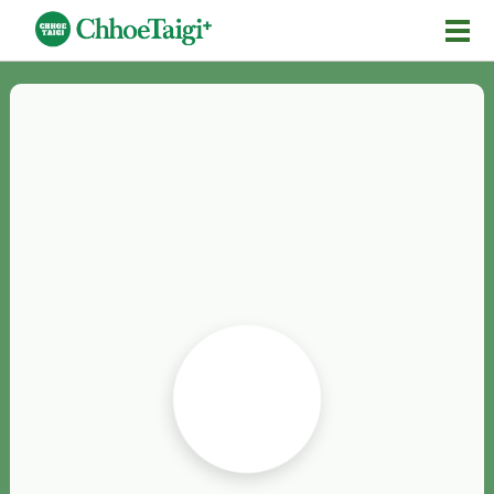
Mĕ-n
Chhōe詞
Chhōe...
Chhōe見本
Chhōe助數詞
Chhōe全文
Chhōe資料集
按怎Chhōe
紹介