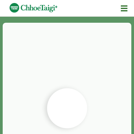
Mĕ-n
Chhōe詞
Chhōe...
Chhōe見本
Chhōe助數詞
Chhōe全文
Chhōe資料集
按怎Chhōe
紹介