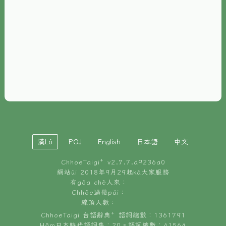
È-phoh
資源
📖
ChhoeTaigi⁺ 冊讀á
🐮
台文牛--哥
📚
台語文記憶
🏛️
白話字博物館
漢Lô
POJ
English
日本語
中文
🐶
狗公會曉學台語
ChhoeTaigi⁺ v
2.7.7.d9236a0
🎪
台文博覽會
網站ùi 2018年9月29起kā大家服務
有gōa chē人來：
🍜
Chhōe過幾pái：
台文雞絲麵
線頂人數：
ChhoeTaigi 台語辭典⁺ 語詞總數：1361791
Hâm日本時代語詞集：20。語詞總數：41564