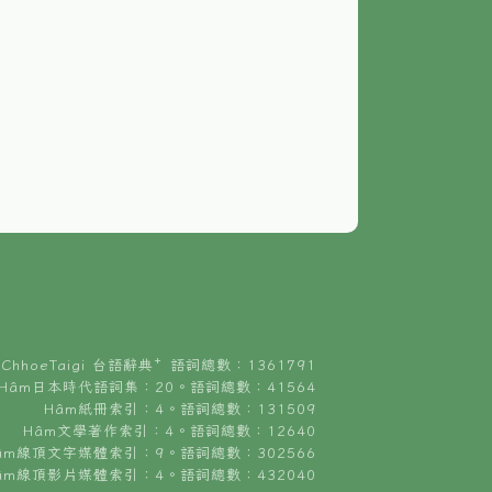
ChhoeTaigi 台語辭典⁺ 語詞總數：1361791
Hâm日本時代語詞集：20。語詞總數：41564
Hâm紙冊索引：4。語詞總數：131509
Hâm文學著作索引：4。語詞總數：12640
âm線頂文字媒體索引：9。語詞總數：302566
âm線頂影片媒體索引：4。語詞總數：432040