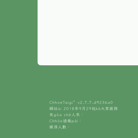
ChhoeTaigi⁺ v
2.7.7.d9236a0
網站ùi 2018年9月29起kā大家服務
有gōa chē人來：
Chhōe過幾pái：
線頂人數：