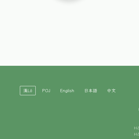
漢Lô
POJ
English
日本語
中文
H
H