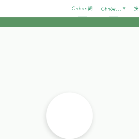
Chhōe詞
按
Chhōe...