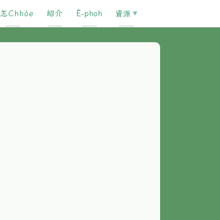
怎Chhōe
紹介
È-phoh
資源