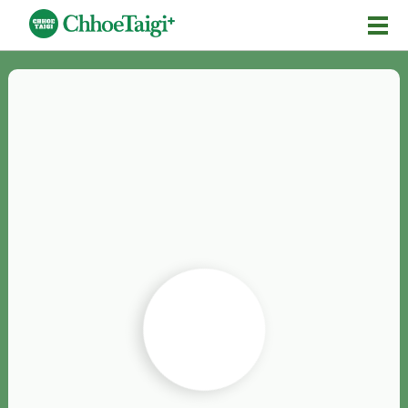
Mĕ-n
Chhōe詞
Chhōe...
Chhōe見本
Chhōe助數詞
Chhōe全文
Chhōe資料集
按怎Chhōe
紹介