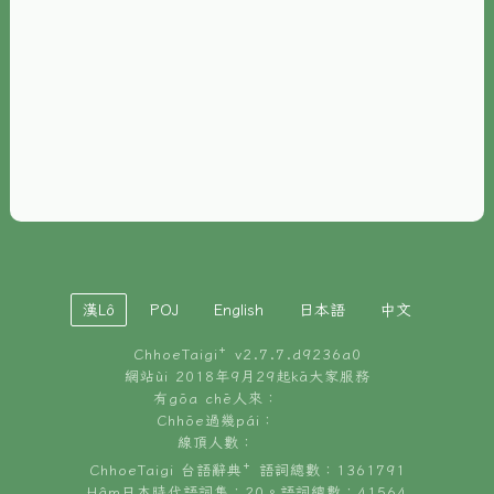
È-phoh
資源
📖
ChhoeTaigi⁺ 冊讀á
🐮
台文牛--哥
📚
台語文記憶
🏛️
白話字博物館
漢Lô
POJ
English
日本語
中文
🐶
狗公會曉學台語
ChhoeTaigi⁺ v
2.7.7.d9236a0
🎪
台文博覽會
網站ùi 2018年9月29起kā大家服務
有gōa chē人來：
🍜
Chhōe過幾pái：
台文雞絲麵
線頂人數：
ChhoeTaigi 台語辭典⁺ 語詞總數：1361791
Hâm日本時代語詞集：20。語詞總數：41564