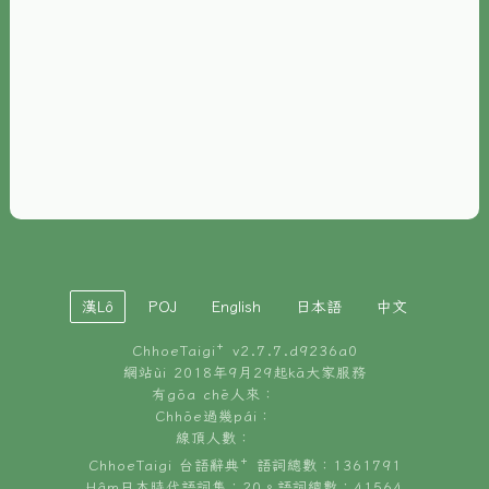
È-phoh
資源
📖
ChhoeTaigi⁺ 冊讀á
🐮
台文牛--哥
📚
台語文記憶
🏛️
白話字博物館
漢Lô
POJ
English
日本語
中文
🐶
狗公會曉學台語
ChhoeTaigi⁺ v
2.7.7.d9236a0
🎪
台文博覽會
網站ùi 2018年9月29起kā大家服務
有gōa chē人來：
🍜
Chhōe過幾pái：
台文雞絲麵
線頂人數：
ChhoeTaigi 台語辭典⁺ 語詞總數：1361791
Hâm日本時代語詞集：20。語詞總數：41564