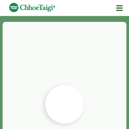
Mĕ-n
Chhōe詞
Chhōe...
Chhōe見本
Chhōe助數詞
Chhōe全文
Chhōe資料集
按怎Chhōe
紹介