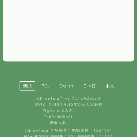
È-phoh
資源
📖
ChhoeTaigi⁺ 冊讀á
🐮
台文牛--哥
📚
台語文記憶
🏛️
白話字博物館
漢Lô
POJ
English
日本語
中文
🐶
狗公會曉學台語
ChhoeTaigi⁺ v
2.7.7.d9236a0
🎪
台文博覽會
網站ùi 2018年9月29起kā大家服務
有gōa chē人來：
🍜
Chhōe過幾pái：
台文雞絲麵
線頂人數：
ChhoeTaigi 台語辭典⁺ 語詞總數：1361791
Hâm日本時代語詞集：20。語詞總數：41564