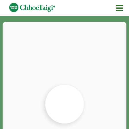
Mĕ-n
Chhōe詞
Chhōe...
Chhōe見本
Chhōe助數詞
Chhōe全文
Chhōe資料集
按怎Chhōe
紹介