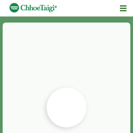
Mĕ-n
Chhōe詞
Chhōe...
Chhōe見本
Chhōe助數詞
Chhōe全文
Chhōe資料集
按怎Chhōe
紹介