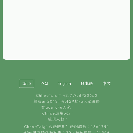
È-phoh
資源
📖
ChhoeTaigi⁺ 冊讀á
🐮
台文牛--哥
📚
台語文記憶
🏛️
白話字博物館
漢Lô
POJ
English
日本語
中文
🐶
狗公會曉學台語
ChhoeTaigi⁺ v
2.7.7.d9236a0
🎪
台文博覽會
網站ùi 2018年9月29起kā大家服務
有gōa chē人來：
🍜
Chhōe過幾pái：
台文雞絲麵
線頂人數：
ChhoeTaigi 台語辭典⁺ 語詞總數：1361791
Hâm日本時代語詞集：20。語詞總數：41564