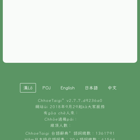
È-phoh
資源
📖
ChhoeTaigi⁺ 冊讀á
🐮
台文牛--哥
📚
台語文記憶
🏛️
白話字博物館
漢Lô
POJ
English
日本語
中文
🐶
狗公會曉學台語
ChhoeTaigi⁺ v
2.7.7.d9236a0
🎪
台文博覽會
網站ùi 2018年9月29起kā大家服務
有gōa chē人來：
🍜
Chhōe過幾pái：
台文雞絲麵
線頂人數：
ChhoeTaigi 台語辭典⁺ 語詞總數：1361791
Hâm日本時代語詞集：20。語詞總數：41564