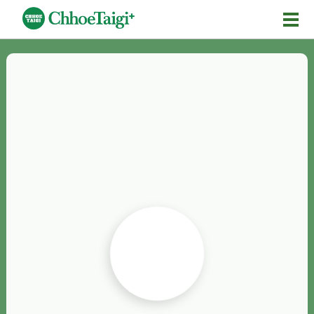
Mĕ-n
Chhōe詞
Chhōe...
Chhōe見本
Chhōe助數詞
Chhōe全文
Chhōe資料集
按怎Chhōe
紹介