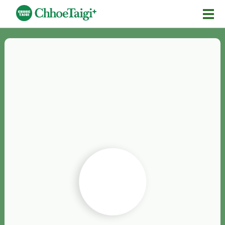
Mĕ-n
Chhōe詞
Chhōe...
Chhōe見本
Chhōe助數詞
Chhōe全文
Chhōe資料集
按怎Chhōe
紹介