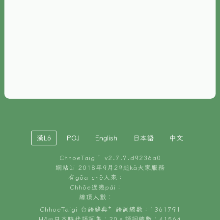
È-phoh
資源
📖
ChhoeTaigi⁺ 冊讀á
🐮
台文牛--哥
📚
台語文記憶
🏛️
白話字博物館
漢Lô
POJ
English
日本語
中文
🐶
狗公會曉學台語
ChhoeTaigi⁺ v
2.7.7.d9236a0
🎪
台文博覽會
網站ùi 2018年9月29起kā大家服務
有gōa chē人來：
🍜
Chhōe過幾pái：
台文雞絲麵
線頂人數：
ChhoeTaigi 台語辭典⁺ 語詞總數：1361791
Hâm日本時代語詞集：20。語詞總數：41564