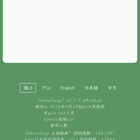
È-phoh
資源
📖
ChhoeTaigi⁺ 冊讀á
🐮
台文牛--哥
📚
台語文記憶
🏛️
白話字博物館
漢Lô
POJ
English
日本語
中文
🐶
狗公會曉學台語
ChhoeTaigi⁺ v
2.7.7.d9236a0
🎪
台文博覽會
網站ùi 2018年9月29起kā大家服務
有gōa chē人來：
🍜
Chhōe過幾pái：
台文雞絲麵
線頂人數：
ChhoeTaigi 台語辭典⁺ 語詞總數：1361791
Hâm日本時代語詞集：20。語詞總數：41564