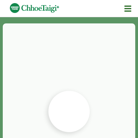
Mĕ-n
Chhōe詞
Chhōe...
Chhōe見本
Chhōe助數詞
Chhōe全文
Chhōe資料集
按怎Chhōe
紹介