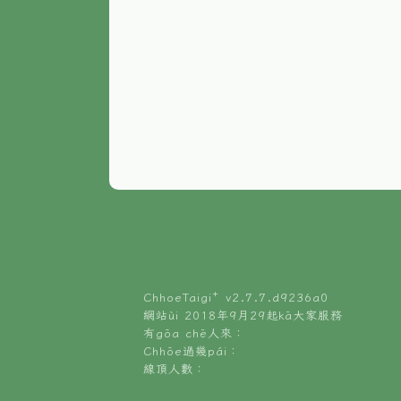
ChhoeTaigi⁺ v
2.7.7.d9236a0
網站ùi 2018年9月29起kā大家服務
有gōa chē人來：
Chhōe過幾pái：
線頂人數：