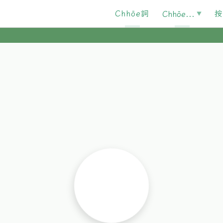
Chhōe詞
按
Chhōe...