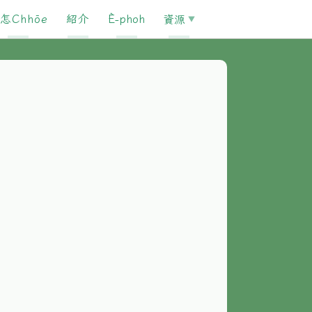
怎Chhōe
紹介
È-phoh
資源