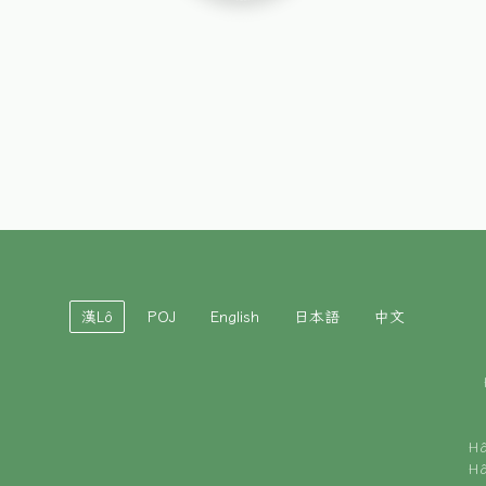
漢Lô
POJ
English
日本語
中文
H
H