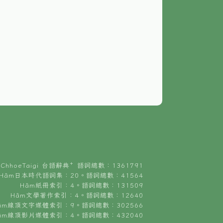
ChhoeTaigi 台語辭典⁺ 語詞總數：1361791
Hâm日本時代語詞集：20。語詞總數：41564
Hâm紙冊索引：4。語詞總數：131509
Hâm文學著作索引：4。語詞總數：12640
âm線頂文字媒體索引：9。語詞總數：302566
âm線頂影片媒體索引：4。語詞總數：432040