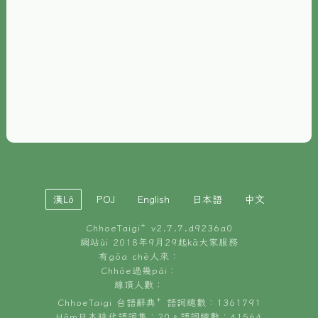
È-phoh
資源
📖
ChhoeTaigi⁺ 冊讀á
🐮
台文牛--哥
📚
台語文記憶
🏛️
白話字博物館
漢Lô
POJ
English
日本語
中文
🐶
狗公會曉學台語
ChhoeTaigi⁺ v
2.7.7.d9236a0
🎪
台文博覽會
網站ùi 2018年9月29起kā大家服務
有gōa chē人來：
🍜
Chhōe過幾pái：
台文雞絲麵
線頂人數：
ChhoeTaigi 台語辭典⁺ 語詞總數：1361791
Hâm日本時代語詞集：20。語詞總數：41564