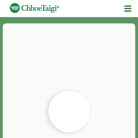
Mĕ-n
Chhōe詞
Chhōe...
Chhōe見本
Chhōe助數詞
Chhōe全文
Chhōe資料集
按怎Chhōe
紹介