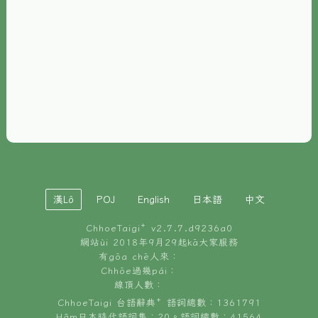
È-phoh
資源
📖
ChhoeTaigi⁺ 冊讀á
🐮
台文牛--哥
📚
台語文記憶
🏛️
白話字博物館
漢Lô
POJ
English
日本語
中文
🐶
狗公會曉學台語
ChhoeTaigi⁺ v
2.7.7.d9236a0
🎪
台文博覽會
網站ùi 2018年9月29起kā大家服務
有gōa chē人來：
🍜
Chhōe過幾pái：
台文雞絲麵
線頂人數：
ChhoeTaigi 台語辭典⁺ 語詞總數：1361791
Hâm日本時代語詞集：20。語詞總數：41564