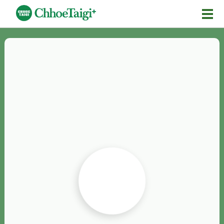
Mĕ-n
Chhōe詞
Chhōe...
Chhōe見本
Chhōe助數詞
Chhōe全文
Chhōe資料集
按怎Chhōe
紹介