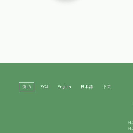
漢Lô
POJ
English
日本語
中文
H
H