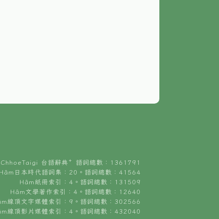
ChhoeTaigi 台語辭典⁺ 語詞總數：1361791
Hâm日本時代語詞集：20。語詞總數：41564
Hâm紙冊索引：4。語詞總數：131509
Hâm文學著作索引：4。語詞總數：12640
âm線頂文字媒體索引：9。語詞總數：302566
âm線頂影片媒體索引：4。語詞總數：432040