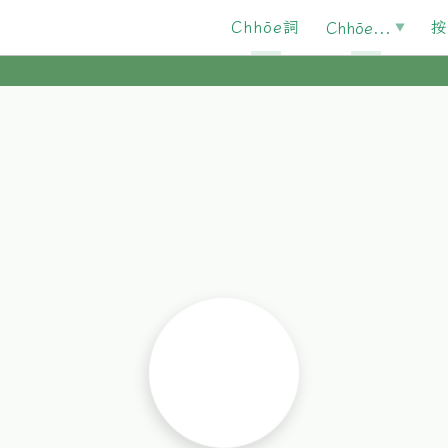
Chhōe詞
按
Chhōe...