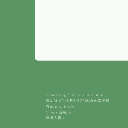
ChhoeTaigi⁺ v
2.7.7.d9236a0
網站ùi 2018年9月29起kā大家服務
有gōa chē人來：
Chhōe過幾pái：
線頂人數：