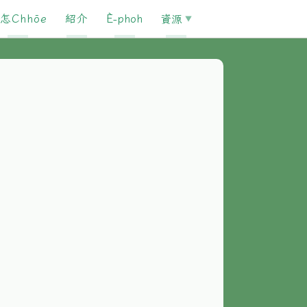
怎Chhōe
紹介
È-phoh
資源