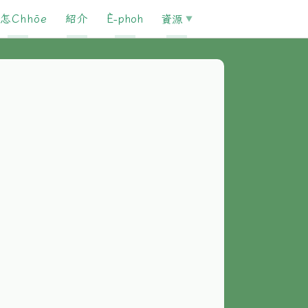
怎Chhōe
紹介
È-phoh
資源