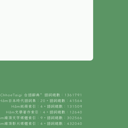
ChhoeTaigi 台語辭典⁺ 語詞總數：1361791
Hâm日本時代語詞集：20。語詞總數：41564
Hâm紙冊索引：4。語詞總數：131509
Hâm文學著作索引：4。語詞總數：12640
âm線頂文字媒體索引：9。語詞總數：302566
âm線頂影片媒體索引：4。語詞總數：432040