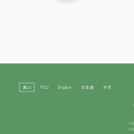
漢Lô
POJ
English
日本語
中文
H
H