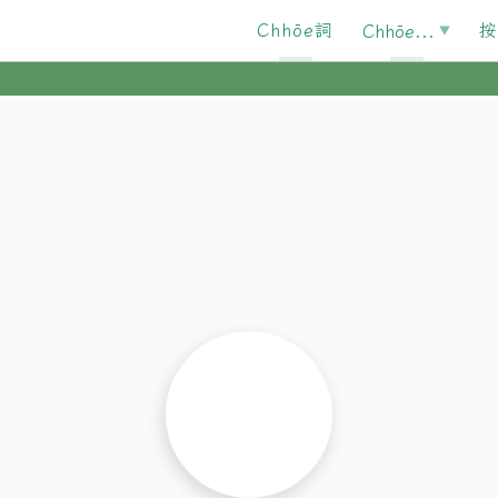
Chhōe詞
按
Chhōe...