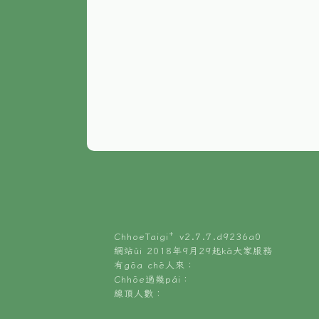
ChhoeTaigi⁺ v
2.7.7.d9236a0
網站ùi 2018年9月29起kā大家服務
有gōa chē人來：
Chhōe過幾pái：
線頂人數：