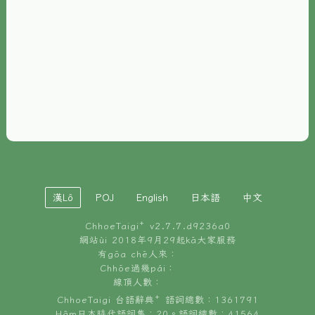
È-phoh
資源
📖
ChhoeTaigi⁺ 冊讀á
🐮
台文牛--哥
📚
台語文記憶
🏛️
白話字博物館
漢Lô
POJ
English
日本語
中文
🐶
狗公會曉學台語
ChhoeTaigi⁺ v
2.7.7.d9236a0
🎪
台文博覽會
網站ùi 2018年9月29起kā大家服務
有gōa chē人來：
🍜
Chhōe過幾pái：
台文雞絲麵
線頂人數：
ChhoeTaigi 台語辭典⁺ 語詞總數：1361791
Hâm日本時代語詞集：20。語詞總數：41564