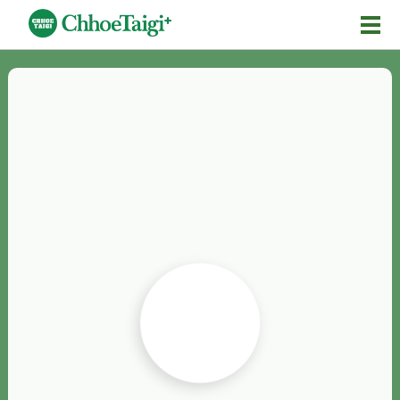
Mĕ-n
Chhōe詞
Chhōe...
Chhōe見本
Chhōe助數詞
Chhōe全文
Chhōe資料集
按怎Chhōe
紹介