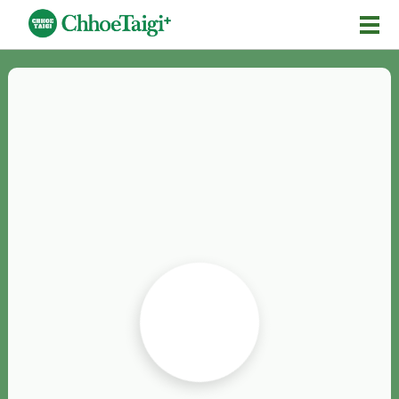
Mĕ-n
Chhōe詞
Chhōe...
Chhōe見本
Chhōe助數詞
Chhōe全文
Chhōe資料集
按怎Chhōe
紹介