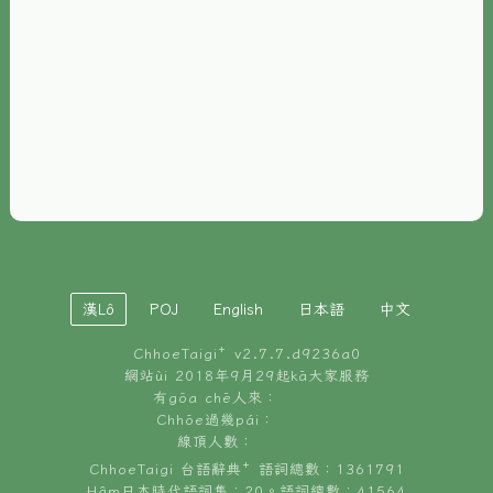
È-phoh
資源
📖
ChhoeTaigi⁺ 冊讀á
🐮
台文牛--哥
📚
台語文記憶
🏛️
白話字博物館
漢Lô
POJ
English
日本語
中文
🐶
狗公會曉學台語
ChhoeTaigi⁺ v
2.7.7.d9236a0
🎪
台文博覽會
網站ùi 2018年9月29起kā大家服務
有gōa chē人來：
🍜
Chhōe過幾pái：
台文雞絲麵
線頂人數：
ChhoeTaigi 台語辭典⁺ 語詞總數：1361791
Hâm日本時代語詞集：20。語詞總數：41564