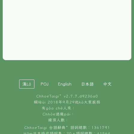
È-phoh
資源
📖
ChhoeTaigi⁺ 冊讀á
🐮
台文牛--哥
📚
台語文記憶
🏛️
白話字博物館
漢Lô
POJ
English
日本語
中文
🐶
狗公會曉學台語
ChhoeTaigi⁺ v
2.7.7.d9236a0
🎪
台文博覽會
網站ùi 2018年9月29起kā大家服務
有gōa chē人來：
🍜
Chhōe過幾pái：
台文雞絲麵
線頂人數：
ChhoeTaigi 台語辭典⁺ 語詞總數：1361791
Hâm日本時代語詞集：20。語詞總數：41564