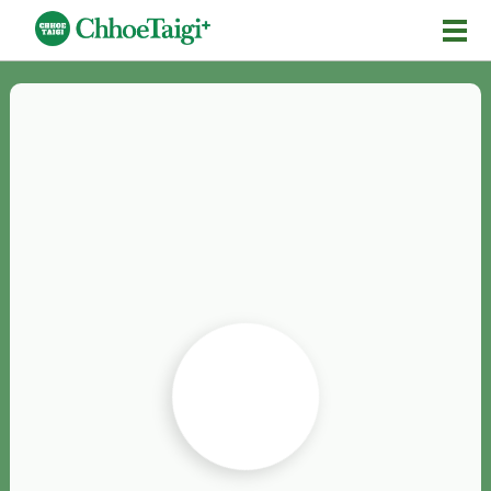
Mĕ-n
Chhōe詞
Chhōe...
Chhōe見本
Chhōe助數詞
Chhōe全文
Chhōe資料集
按怎Chhōe
紹介