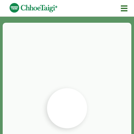
Mĕ-n
Chhōe詞
Chhōe...
Chhōe見本
Chhōe助數詞
Chhōe全文
Chhōe資料集
按怎Chhōe
紹介