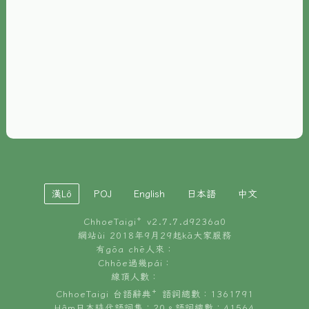
È-phoh
資源
📖
ChhoeTaigi⁺ 冊讀á
🐮
台文牛--哥
📚
台語文記憶
🏛️
白話字博物館
漢Lô
POJ
English
日本語
中文
🐶
狗公會曉學台語
ChhoeTaigi⁺ v
2.7.7.d9236a0
🎪
台文博覽會
網站ùi 2018年9月29起kā大家服務
有gōa chē人來：
🍜
Chhōe過幾pái：
台文雞絲麵
線頂人數：
ChhoeTaigi 台語辭典⁺ 語詞總數：1361791
Hâm日本時代語詞集：20。語詞總數：41564