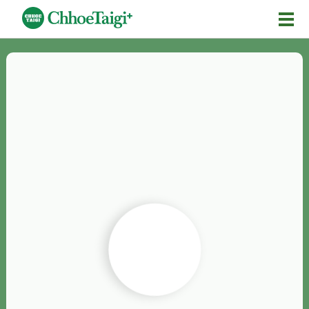
Mĕ-n
Chhōe詞
Chhōe...
Chhōe見本
Chhōe助數詞
Chhōe全文
Chhōe資料集
按怎Chhōe
紹介