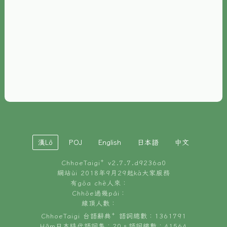
È-phoh
資源
📖
ChhoeTaigi⁺ 冊讀á
🐮
台文牛--哥
📚
台語文記憶
🏛️
白話字博物館
漢Lô
POJ
English
日本語
中文
🐶
狗公會曉學台語
ChhoeTaigi⁺ v
2.7.7.d9236a0
🎪
台文博覽會
網站ùi 2018年9月29起kā大家服務
有gōa chē人來：
🍜
Chhōe過幾pái：
台文雞絲麵
線頂人數：
ChhoeTaigi 台語辭典⁺ 語詞總數：1361791
Hâm日本時代語詞集：20。語詞總數：41564