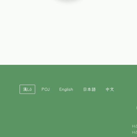
漢Lô
POJ
English
日本語
中文
H
H