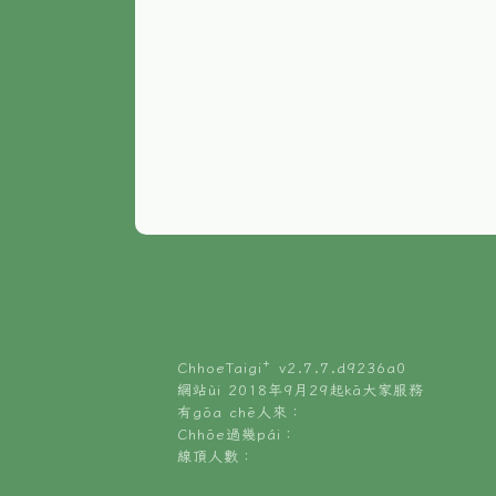
ChhoeTaigi⁺ v
2.7.7.d9236a0
網站ùi 2018年9月29起kā大家服務
有gōa chē人來：
Chhōe過幾pái：
線頂人數：