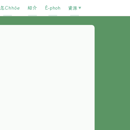
怎Chhōe
紹介
È-phoh
資源