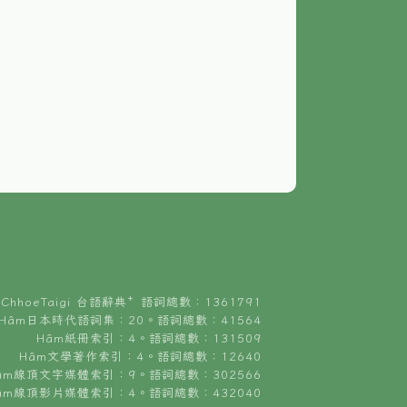
ChhoeTaigi 台語辭典⁺ 語詞總數：1361791
Hâm日本時代語詞集：20。語詞總數：41564
Hâm紙冊索引：4。語詞總數：131509
Hâm文學著作索引：4。語詞總數：12640
âm線頂文字媒體索引：9。語詞總數：302566
âm線頂影片媒體索引：4。語詞總數：432040