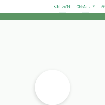
Chhōe詞
按
Chhōe...