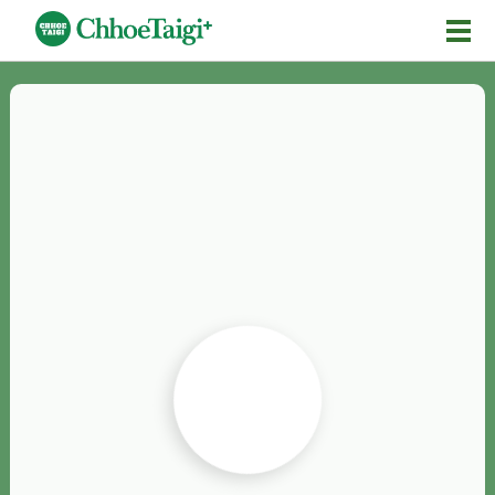
Mĕ-n
Chhōe詞
Chhōe...
Chhōe見本
Chhōe助數詞
Chhōe全文
Chhōe資料集
按怎Chhōe
紹介