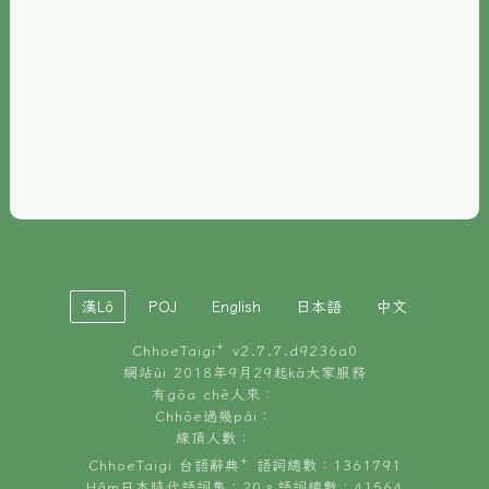
È-phoh
資源
📖
ChhoeTaigi⁺ 冊讀á
🐮
台文牛--哥
📚
台語文記憶
🏛️
白話字博物館
漢Lô
POJ
English
日本語
中文
🐶
狗公會曉學台語
ChhoeTaigi⁺ v
2.7.7.d9236a0
🎪
台文博覽會
網站ùi 2018年9月29起kā大家服務
有gōa chē人來：
🍜
Chhōe過幾pái：
台文雞絲麵
線頂人數：
ChhoeTaigi 台語辭典⁺ 語詞總數：1361791
Hâm日本時代語詞集：20。語詞總數：41564