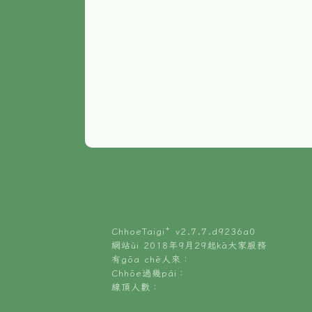
ChhoeTaigi⁺ v
2.7.7.d9236a0
網站ùi 2018年9月29起kā大家服務
有gōa chē人來：
Chhōe過幾pái：
線頂人數：