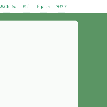
怎Chhōe
紹介
È-phoh
資源