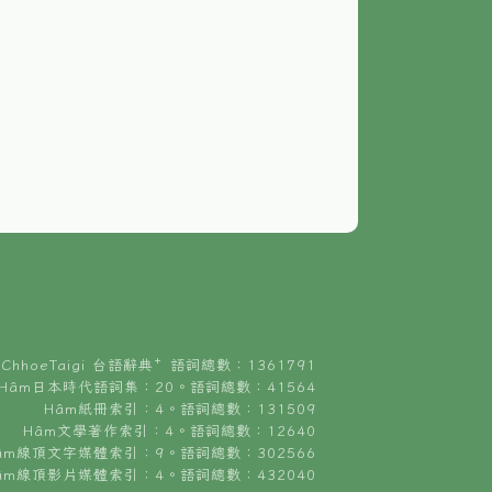
ChhoeTaigi 台語辭典⁺ 語詞總數：1361791
Hâm日本時代語詞集：20。語詞總數：41564
Hâm紙冊索引：4。語詞總數：131509
Hâm文學著作索引：4。語詞總數：12640
âm線頂文字媒體索引：9。語詞總數：302566
âm線頂影片媒體索引：4。語詞總數：432040