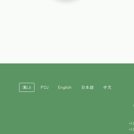
漢Lô
POJ
English
日本語
中文
H
H