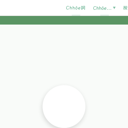
Chhōe詞
按
Chhōe...