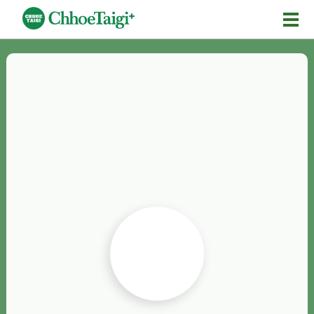
Mĕ-n
Chhōe詞
Chhōe...
Chhōe見本
Chhōe助數詞
Chhōe全文
Chhōe資料集
按怎Chhōe
紹介