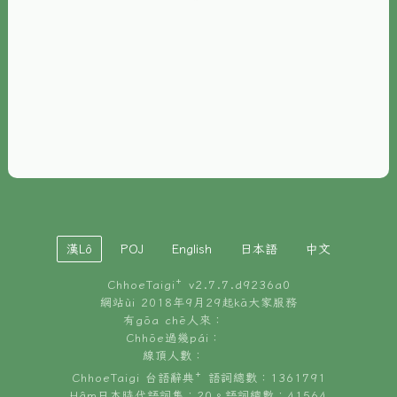
È-phoh
資源
📖
ChhoeTaigi⁺ 冊讀á
🐮
台文牛--哥
📚
台語文記憶
🏛️
白話字博物館
漢Lô
POJ
English
日本語
中文
🐶
狗公會曉學台語
ChhoeTaigi⁺ v
2.7.7.d9236a0
🎪
台文博覽會
網站ùi 2018年9月29起kā大家服務
有gōa chē人來：
🍜
Chhōe過幾pái：
台文雞絲麵
線頂人數：
ChhoeTaigi 台語辭典⁺ 語詞總數：1361791
Hâm日本時代語詞集：20。語詞總數：41564