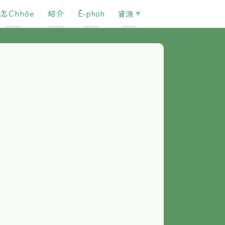
怎Chhōe
紹介
È-phoh
資源