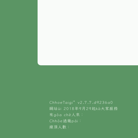
ChhoeTaigi⁺ v
2.7.7.d9236a0
網站ùi 2018年9月29起kā大家服務
有gōa chē人來：
Chhōe過幾pái：
線頂人數：