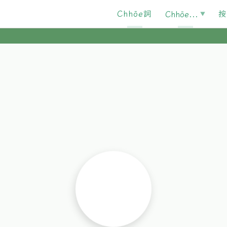
Chhōe詞
按
Chhōe...