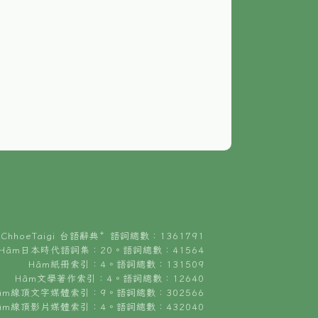
ChhoeTaigi 台語辭典⁺ 語詞總數：1361791
Hâm日本時代語詞集：20。語詞總數：41564
Hâm紙冊索引：4。語詞總數：131509
Hâm文學著作索引：4。語詞總數：12640
âm線頂文字媒體索引：9。語詞總數：302566
âm線頂影片媒體索引：4。語詞總數：432040