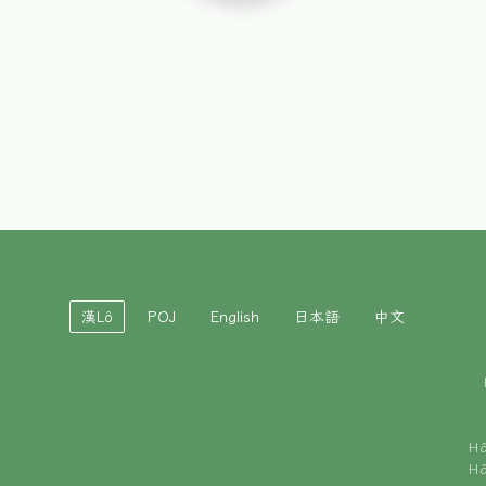
漢Lô
POJ
English
日本語
中文
H
H