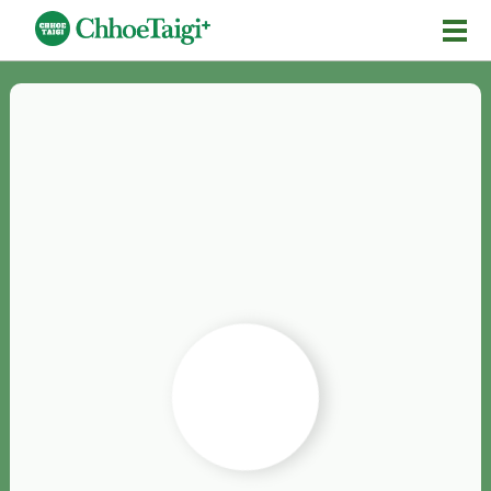
Mĕ-n
Chhōe詞
Chhōe...
Chhōe見本
Chhōe助數詞
Chhōe全文
Chhōe資料集
按怎Chhōe
紹介