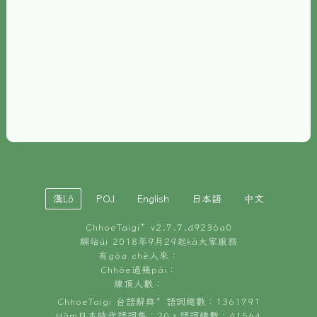
È-phoh
資源
📖
ChhoeTaigi⁺ 冊讀á
🐮
台文牛--哥
📚
台語文記憶
🏛️
白話字博物館
漢Lô
POJ
English
日本語
中文
🐶
狗公會曉學台語
ChhoeTaigi⁺ v
2.7.7.d9236a0
🎪
台文博覽會
網站ùi 2018年9月29起kā大家服務
有gōa chē人來：
🍜
Chhōe過幾pái：
台文雞絲麵
線頂人數：
ChhoeTaigi 台語辭典⁺ 語詞總數：1361791
Hâm日本時代語詞集：20。語詞總數：41564