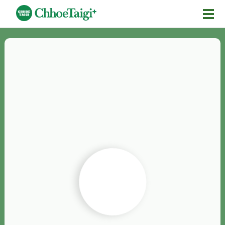
Mĕ-n
Chhōe詞
Chhōe...
Chhōe見本
Chhōe助數詞
Chhōe全文
Chhōe資料集
按怎Chhōe
紹介