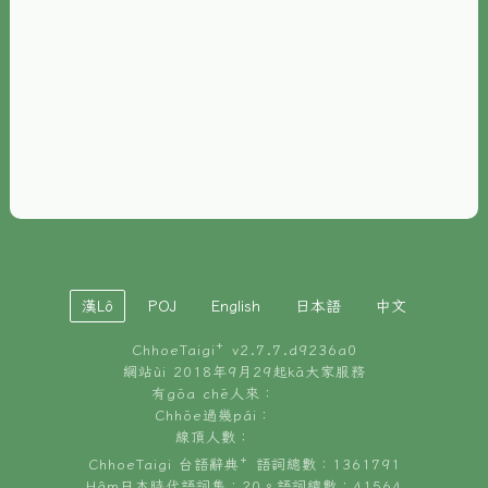
È-phoh
資源
📖
ChhoeTaigi⁺ 冊讀á
🐮
台文牛--哥
📚
台語文記憶
🏛️
白話字博物館
漢Lô
POJ
English
日本語
中文
🐶
狗公會曉學台語
ChhoeTaigi⁺ v
2.7.7.d9236a0
🎪
台文博覽會
網站ùi 2018年9月29起kā大家服務
有gōa chē人來：
🍜
Chhōe過幾pái：
台文雞絲麵
線頂人數：
ChhoeTaigi 台語辭典⁺ 語詞總數：1361791
Hâm日本時代語詞集：20。語詞總數：41564