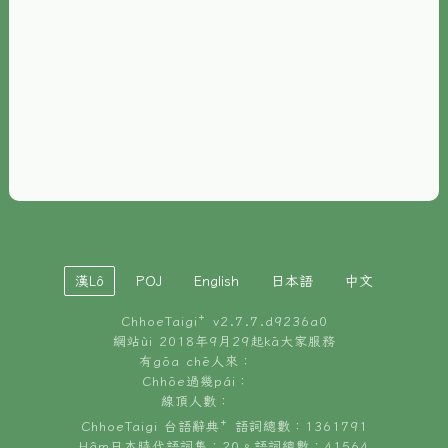
È-phoh
資源
📖
ChhoeTaigi⁺ 冊讀á
🐮
台文牛--哥
📚
台語文記憶
🏛️
白話字博物館
漢Lô
POJ
English
日本語
中文
🐶
狗公會曉學台語
ChhoeTaigi⁺ v
2.7.7.d9236a0
🎪
台文博覽會
網站ùi 2018年9月29起kā大家服務
有gōa chē人來：
🍜
Chhōe過幾pái：
台文雞絲麵
線頂人數：
ChhoeTaigi 台語辭典⁺ 語詞總數：1361791
Hâm日本時代語詞集：20。語詞總數：41564