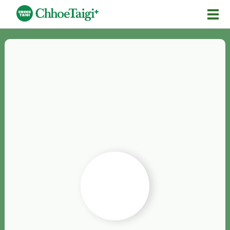
Mĕ-n
Chhōe詞
Chhōe...
Chhōe見本
Chhōe助數詞
Chhōe全文
Chhōe資料集
按怎Chhōe
紹介