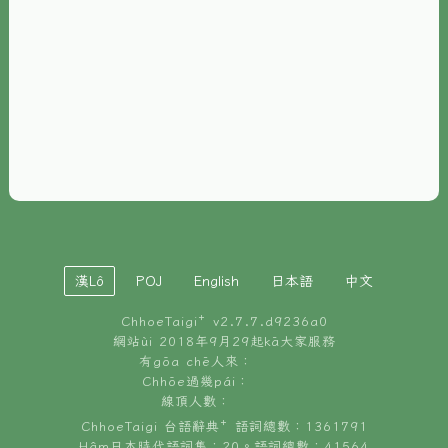
È-phoh
資源
📖
ChhoeTaigi⁺ 冊讀á
🐮
台文牛--哥
📚
台語文記憶
🏛️
白話字博物館
漢Lô
POJ
English
日本語
中文
🐶
狗公會曉學台語
ChhoeTaigi⁺ v
2.7.7.d9236a0
🎪
台文博覽會
網站ùi 2018年9月29起kā大家服務
有gōa chē人來：
🍜
Chhōe過幾pái：
台文雞絲麵
線頂人數：
ChhoeTaigi 台語辭典⁺ 語詞總數：1361791
Hâm日本時代語詞集：20。語詞總數：41564