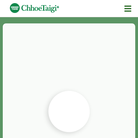
Mĕ-n
Chhōe詞
Chhōe...
Chhōe見本
Chhōe助數詞
Chhōe全文
Chhōe資料集
按怎Chhōe
紹介