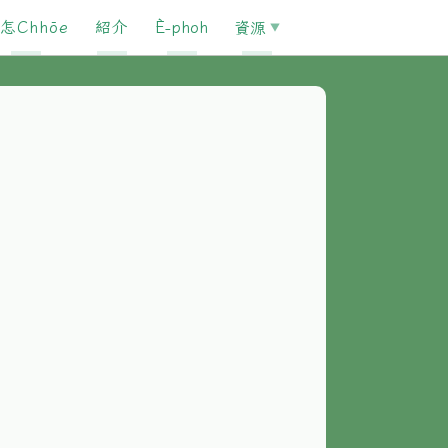
怎Chhōe
紹介
È-phoh
資源