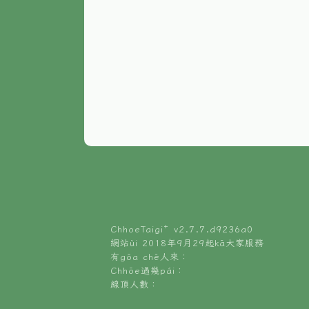
ChhoeTaigi⁺ v
2.7.7.d9236a0
網站ùi 2018年9月29起kā大家服務
有gōa chē人來：
Chhōe過幾pái：
線頂人數：