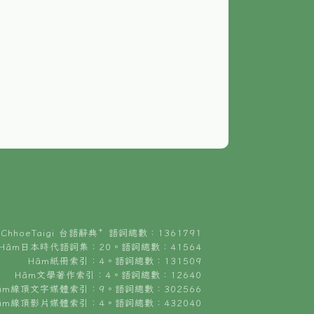
ChhoeTaigi 台語辭典⁺ 語詞總數：1361791
Hâm日本時代語詞集：20。語詞總數：41564
Hâm紙冊索引：4。語詞總數：131509
Hâm文學著作索引：4。語詞總數：12640
âm線頂文字媒體索引：9。語詞總數：302566
âm線頂影片媒體索引：4。語詞總數：432040