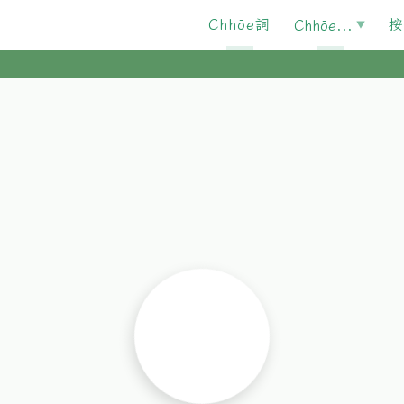
Chhōe詞
按
Chhōe...