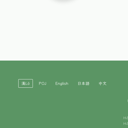
漢Lô
POJ
English
日本語
中文
H
H