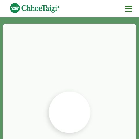
Mĕ-n
Chhōe詞
Chhōe...
Chhōe見本
Chhōe助數詞
Chhōe全文
Chhōe資料集
按怎Chhōe
紹介