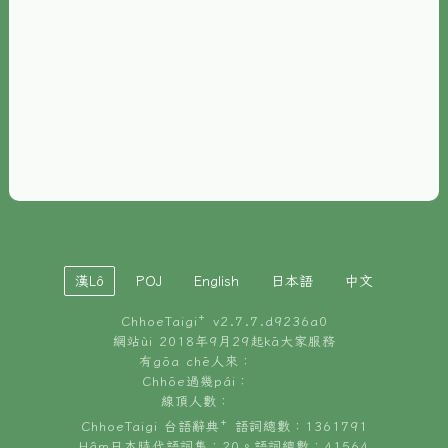
È-phoh
資源
📖
ChhoeTaigi⁺ 冊讀á
🐮
台文牛--哥
📚
台語文記憶
🏛️
白話字博物館
漢Lô
POJ
English
日本語
中文
🐶
狗公會曉學台語
ChhoeTaigi⁺ v
2.7.7.d9236a0
🎪
台文博覽會
網站ùi 2018年9月29起kā大家服務
有gōa chē人來：
🍜
Chhōe過幾pái：
台文雞絲麵
線頂人數：
ChhoeTaigi 台語辭典⁺ 語詞總數：1361791
Hâm日本時代語詞集：20。語詞總數：41564