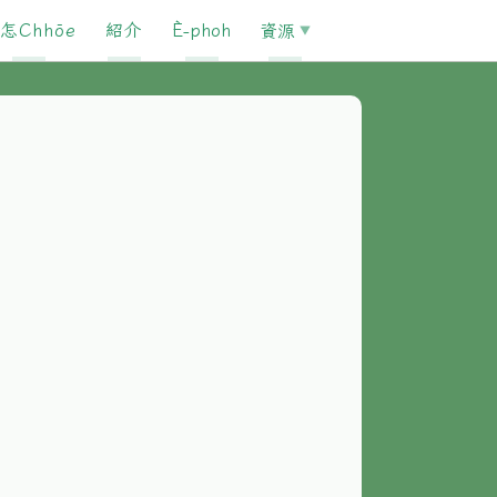
怎Chhōe
紹介
È-phoh
資源