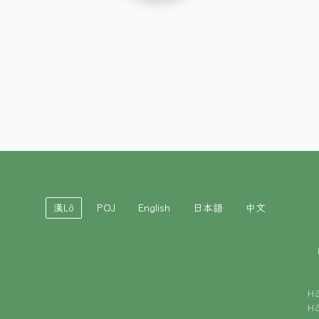
漢Lô
POJ
English
日本語
中文
H
H