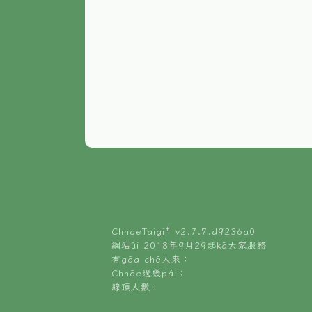
ChhoeTaigi⁺ v
2.7.7.d9236a0
網站ùi 2018年9月29起kā大家服務
有gōa chē人來：
Chhōe過幾pái：
線頂人數：