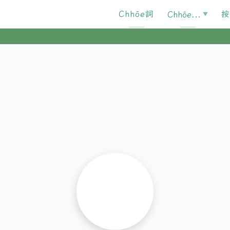
Chhōe詞
按
Chhōe...