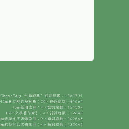
ChhoeTaigi 台語辭典⁺ 語詞總數：1361791
Hâm日本時代語詞集：20。語詞總數：41564
Hâm紙冊索引：4。語詞總數：131509
Hâm文學著作索引：4。語詞總數：12640
âm線頂文字媒體索引：9。語詞總數：302566
âm線頂影片媒體索引：4。語詞總數：432040