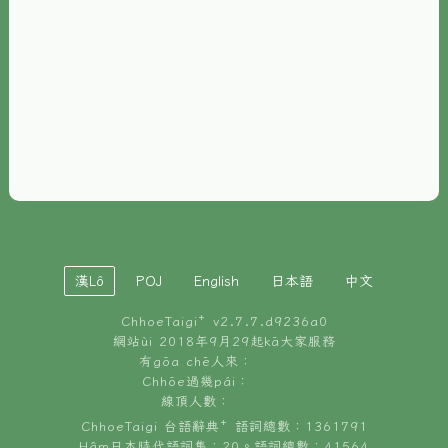
È-phoh
資源
📖
ChhoeTaigi⁺ 冊讀á
🐮
台文牛--哥
📚
台語文記憶
🏛️
白話字博物館
漢Lô
POJ
English
日本語
中文
🐶
狗公會曉學台語
ChhoeTaigi⁺ v
2.7.7.d9236a0
🎪
台文博覽會
網站ùi 2018年9月29起kā大家服務
有gōa chē人來：
🍜
Chhōe過幾pái：
台文雞絲麵
線頂人數：
ChhoeTaigi 台語辭典⁺ 語詞總數：1361791
Hâm日本時代語詞集：20。語詞總數：41564