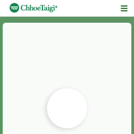
Mĕ-n
Chhōe詞
Chhōe...
Chhōe見本
Chhōe助數詞
Chhōe全文
Chhōe資料集
按怎Chhōe
紹介