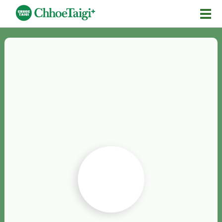
Mĕ-n
Chhōe詞
Chhōe...
Chhōe見本
Chhōe助數詞
Chhōe全文
Chhōe資料集
按怎Chhōe
紹介