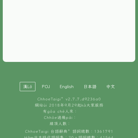
È-phoh
資源
📖
ChhoeTaigi⁺ 冊讀á
🐮
台文牛--哥
📚
台語文記憶
🏛️
白話字博物館
漢Lô
POJ
English
日本語
中文
🐶
狗公會曉學台語
ChhoeTaigi⁺ v
2.7.7.d9236a0
🎪
台文博覽會
網站ùi 2018年9月29起kā大家服務
有gōa chē人來：
🍜
Chhōe過幾pái：
台文雞絲麵
線頂人數：
ChhoeTaigi 台語辭典⁺ 語詞總數：1361791
Hâm日本時代語詞集：20。語詞總數：41564