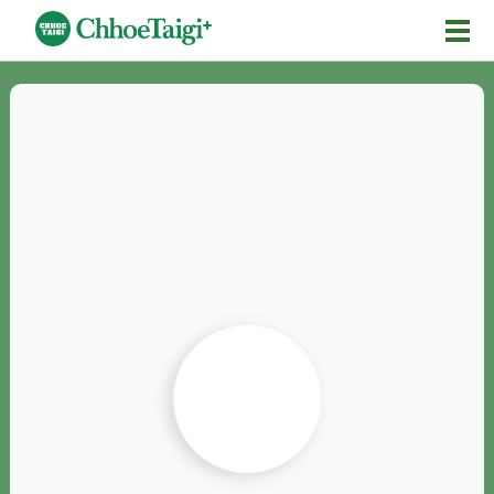
Mĕ-n
Chhōe詞
Chhōe...
Chhōe見本
Chhōe助數詞
Chhōe全文
Chhōe資料集
按怎Chhōe
紹介