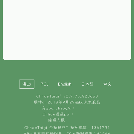
È-phoh
資源
📖
ChhoeTaigi⁺ 冊讀á
🐮
台文牛--哥
📚
台語文記憶
🏛️
白話字博物館
漢Lô
POJ
English
日本語
中文
🐶
狗公會曉學台語
ChhoeTaigi⁺ v
2.7.7.d9236a0
🎪
台文博覽會
網站ùi 2018年9月29起kā大家服務
有gōa chē人來：
🍜
Chhōe過幾pái：
台文雞絲麵
線頂人數：
ChhoeTaigi 台語辭典⁺ 語詞總數：1361791
Hâm日本時代語詞集：20。語詞總數：41564