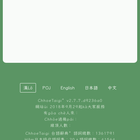
È-phoh
資源
📖
ChhoeTaigi⁺ 冊讀á
🐮
台文牛--哥
📚
台語文記憶
🏛️
白話字博物館
漢Lô
POJ
English
日本語
中文
🐶
狗公會曉學台語
ChhoeTaigi⁺ v
2.7.7.d9236a0
🎪
台文博覽會
網站ùi 2018年9月29起kā大家服務
有gōa chē人來：
🍜
Chhōe過幾pái：
台文雞絲麵
線頂人數：
ChhoeTaigi 台語辭典⁺ 語詞總數：1361791
Hâm日本時代語詞集：20。語詞總數：41564