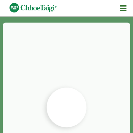
Mĕ-n
Chhōe詞
Chhōe...
Chhōe見本
Chhōe助數詞
Chhōe全文
Chhōe資料集
按怎Chhōe
紹介