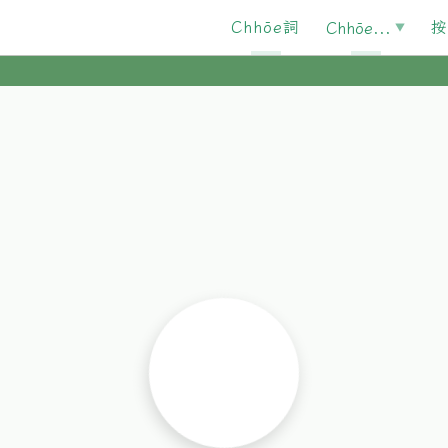
Chhōe詞
按
Chhōe...