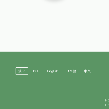
漢Lô
POJ
English
日本語
中文
H
H