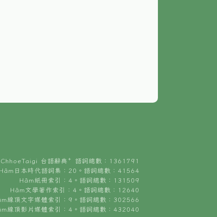
ChhoeTaigi 台語辭典⁺ 語詞總數：1361791
Hâm日本時代語詞集：20。語詞總數：41564
Hâm紙冊索引：4。語詞總數：131509
Hâm文學著作索引：4。語詞總數：12640
âm線頂文字媒體索引：9。語詞總數：302566
âm線頂影片媒體索引：4。語詞總數：432040