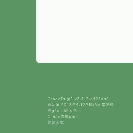
ChhoeTaigi⁺ v
2.7.7.d9236a0
網站ùi 2018年9月29起kā大家服務
有gōa chē人來：
Chhōe過幾pái：
線頂人數：