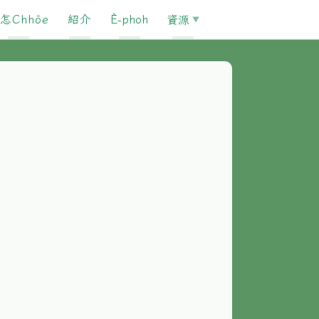
怎Chhōe
紹介
È-phoh
資源