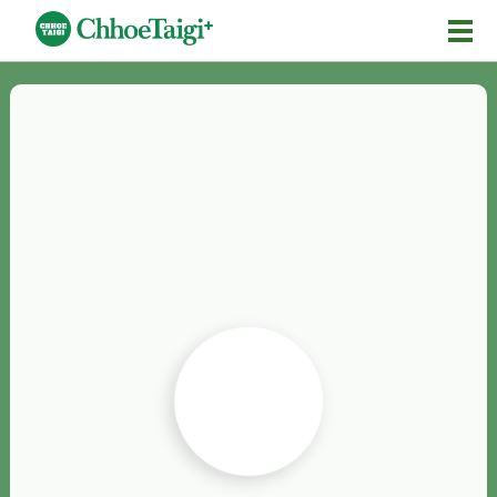
Mĕ-n
Chhōe詞
Chhōe...
Chhōe見本
Chhōe助數詞
Chhōe全文
Chhōe資料集
按怎Chhōe
紹介