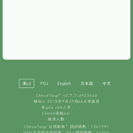
È-phoh
資源
📖
ChhoeTaigi⁺ 冊讀á
🐮
台文牛--哥
📚
台語文記憶
🏛️
白話字博物館
漢Lô
POJ
English
日本語
中文
🐶
狗公會曉學台語
ChhoeTaigi⁺ v
2.7.7.d9236a0
🎪
台文博覽會
網站ùi 2018年9月29起kā大家服務
有gōa chē人來：
🍜
Chhōe過幾pái：
台文雞絲麵
線頂人數：
ChhoeTaigi 台語辭典⁺ 語詞總數：1361791
Hâm日本時代語詞集：20。語詞總數：41564