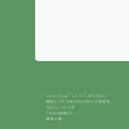
ChhoeTaigi⁺ v
2.7.7.d9236a0
網站ùi 2018年9月29起kā大家服務
有gōa chē人來：
Chhōe過幾pái：
線頂人數：