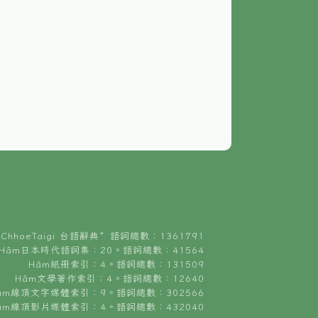
ChhoeTaigi 台語辭典⁺ 語詞總數：1361791
Hâm日本時代語詞集：20。語詞總數：41564
Hâm紙冊索引：4。語詞總數：131509
Hâm文學著作索引：4。語詞總數：12640
âm線頂文字媒體索引：9。語詞總數：302566
âm線頂影片媒體索引：4。語詞總數：432040