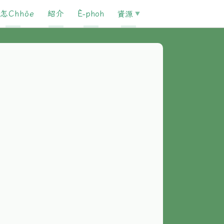
怎Chhōe
紹介
È-phoh
資源