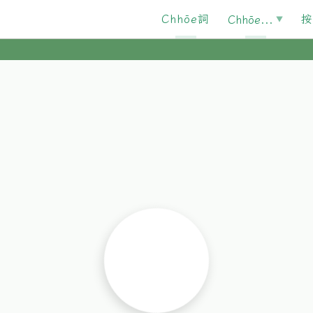
Chhōe詞
按
Chhōe...