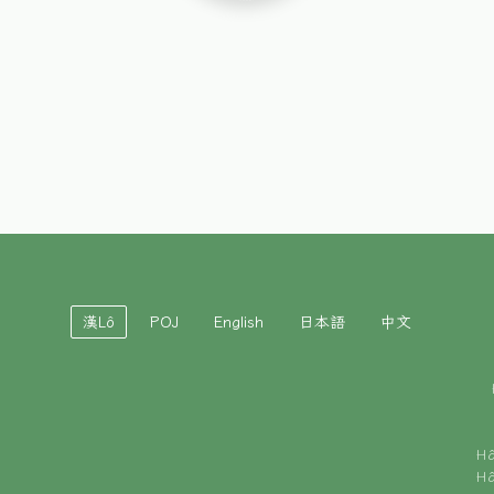
漢Lô
POJ
English
日本語
中文
H
H