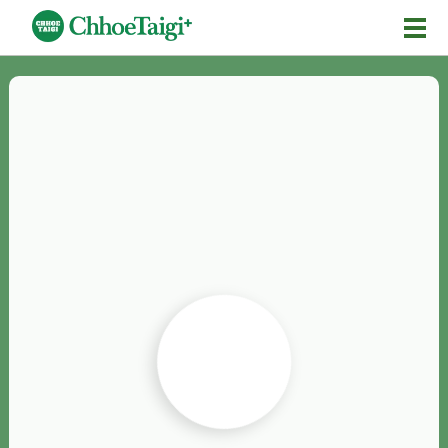
Mĕ-n
Chhōe詞
Chhōe...
Chhōe見本
Chhōe助數詞
Chhōe全文
Chhōe資料集
按怎Chhōe
紹介