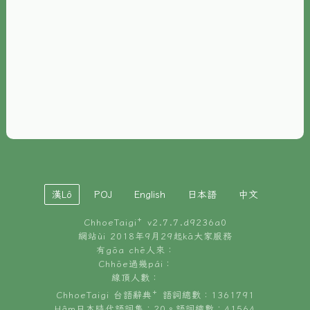
È-phoh
資源
📖
ChhoeTaigi⁺ 冊讀á
🐮
台文牛--哥
📚
台語文記憶
🏛️
白話字博物館
漢Lô
POJ
English
日本語
中文
🐶
狗公會曉學台語
ChhoeTaigi⁺ v
2.7.7.d9236a0
🎪
台文博覽會
網站ùi 2018年9月29起kā大家服務
有gōa chē人來：
🍜
Chhōe過幾pái：
台文雞絲麵
線頂人數：
ChhoeTaigi 台語辭典⁺ 語詞總數：1361791
Hâm日本時代語詞集：20。語詞總數：41564