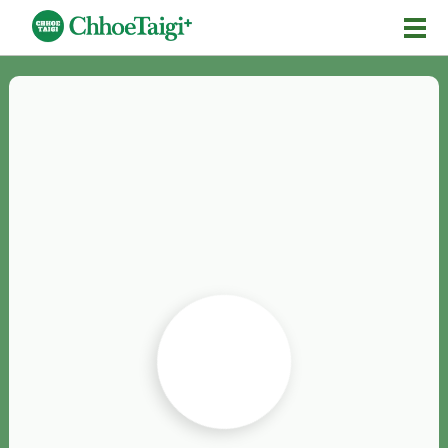
Mĕ-n
Chhōe詞
Chhōe...
Chhōe見本
Chhōe助數詞
Chhōe全文
Chhōe資料集
按怎Chhōe
紹介