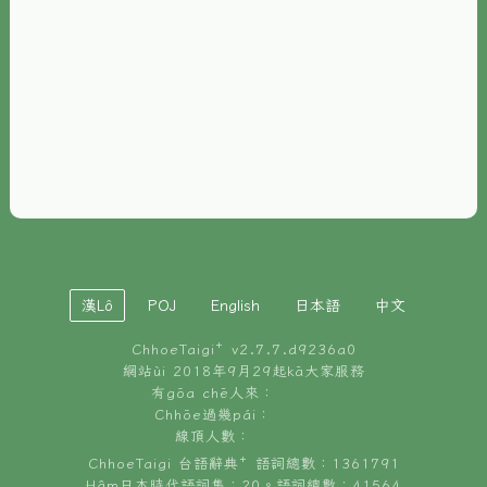
È-phoh
資源
📖
ChhoeTaigi⁺ 冊讀á
🐮
台文牛--哥
📚
台語文記憶
🏛️
白話字博物館
漢Lô
POJ
English
日本語
中文
🐶
狗公會曉學台語
ChhoeTaigi⁺ v
2.7.7.d9236a0
🎪
台文博覽會
網站ùi 2018年9月29起kā大家服務
有gōa chē人來：
🍜
Chhōe過幾pái：
台文雞絲麵
線頂人數：
ChhoeTaigi 台語辭典⁺ 語詞總數：1361791
Hâm日本時代語詞集：20。語詞總數：41564