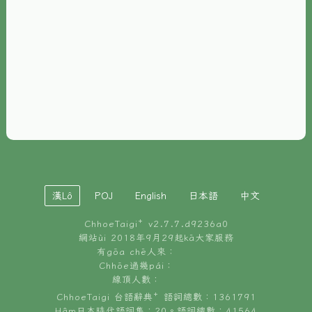
È-phoh
資源
📖
ChhoeTaigi⁺ 冊讀á
🐮
台文牛--哥
📚
台語文記憶
🏛️
白話字博物館
漢Lô
POJ
English
日本語
中文
🐶
狗公會曉學台語
ChhoeTaigi⁺ v
2.7.7.d9236a0
🎪
台文博覽會
網站ùi 2018年9月29起kā大家服務
有gōa chē人來：
🍜
Chhōe過幾pái：
台文雞絲麵
線頂人數：
ChhoeTaigi 台語辭典⁺ 語詞總數：1361791
Hâm日本時代語詞集：20。語詞總數：41564