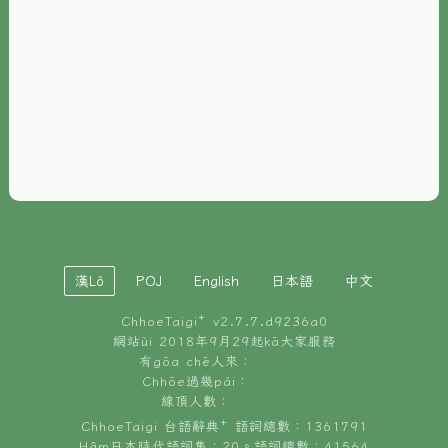
È-phoh
資源
📖
ChhoeTaigi⁺ 冊讀á
🐮
台文牛--哥
📚
台語文記憶
🏛️
白話字博物館
漢Lô
POJ
English
日本語
中文
🐶
狗公會曉學台語
ChhoeTaigi⁺ v
2.7.7.d9236a0
🎪
台文博覽會
網站ùi 2018年9月29起kā大家服務
有gōa chē人來：
🍜
Chhōe過幾pái：
台文雞絲麵
線頂人數：
ChhoeTaigi 台語辭典⁺ 語詞總數：1361791
Hâm日本時代語詞集：20。語詞總數：41564