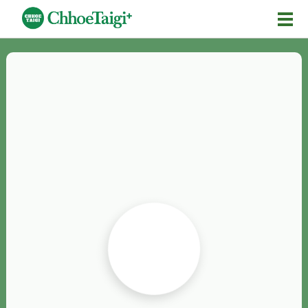
Mĕ-n
Chhōe詞
Chhōe...
Chhōe見本
Chhōe助數詞
Chhōe全文
Chhōe資料集
按怎Chhōe
紹介