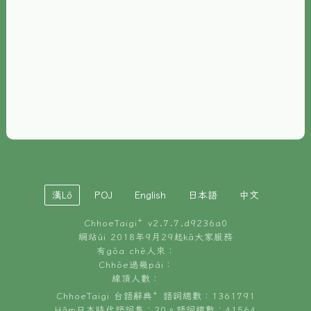
È-phoh
資源
📖
ChhoeTaigi⁺ 冊讀á
🐮
台文牛--哥
📚
台語文記憶
🏛️
白話字博物館
漢Lô
POJ
English
日本語
中文
🐶
狗公會曉學台語
ChhoeTaigi⁺ v
2.7.7.d9236a0
🎪
台文博覽會
網站ùi 2018年9月29起kā大家服務
有gōa chē人來：
🍜
Chhōe過幾pái：
台文雞絲麵
線頂人數：
ChhoeTaigi 台語辭典⁺ 語詞總數：1361791
Hâm日本時代語詞集：20。語詞總數：41564