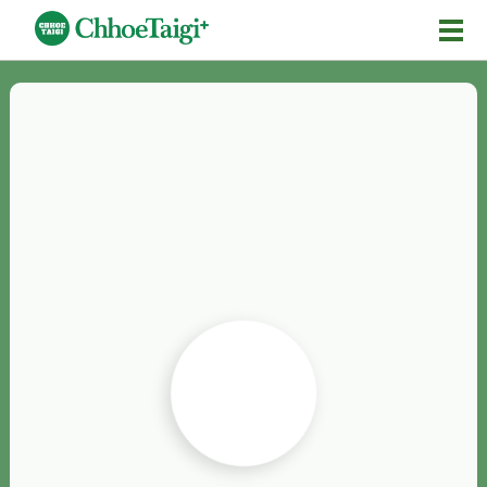
Mĕ-n
Chhōe詞
Chhōe...
Chhōe見本
Chhōe助數詞
Chhōe全文
Chhōe資料集
按怎Chhōe
紹介