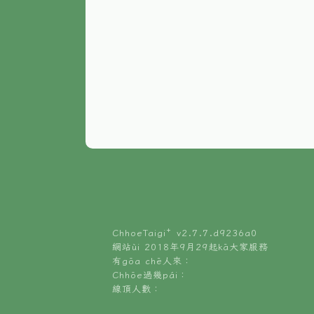
ChhoeTaigi⁺ v
2.7.7.d9236a0
網站ùi 2018年9月29起kā大家服務
有gōa chē人來：
Chhōe過幾pái：
線頂人數：