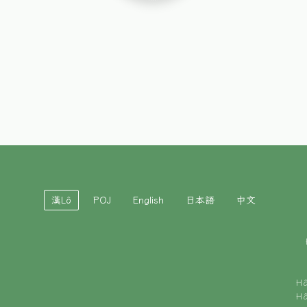
漢Lô
POJ
English
日本語
中文
H
H