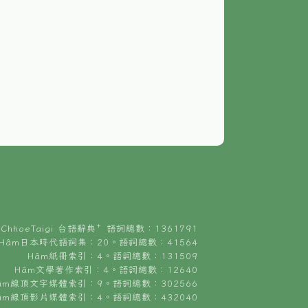
ChhoeTaigi 台語辭典⁺ 語詞總數：1361791
Hâm日本時代語詞集：20。語詞總數：41564
Hâm紙冊索引：4。語詞總數：131509
Hâm文學著作索引：4。語詞總數：12640
âm線頂文字媒體索引：9。語詞總數：302566
âm線頂影片媒體索引：4。語詞總數：432040