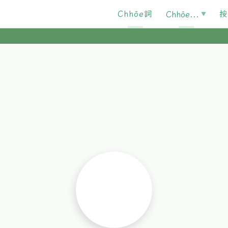
Chhōe詞
按
Chhōe...