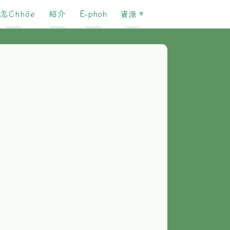
怎Chhōe
紹介
È-phoh
資源